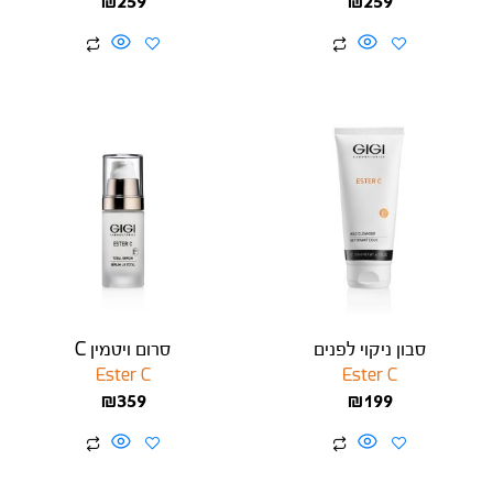
₪
259
₪
259
סבון ניקוי לפנים
סרום ויטמין C
Ester C
Ester C
₪
359
₪
199