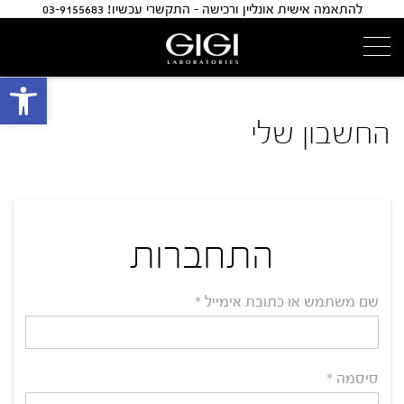
להתאמה אישית אונליין ורכישה - התקשרי עכשיו! 03-9155683
פתח 
החשבון שלי
התחברות
שם משתמש או כתובת אימייל
*
סיסמה
*