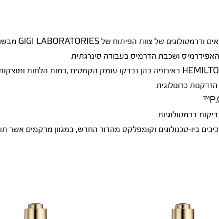
הסדרה החדשה  G4
האפידרמיס ושכבת הדרמיס בעבודה סינרגתית
הזדקנות כרונולוגית
בים ביו-טכנולוגים וקומפלקס מהדור החדש, במגוון מרקמים אשר תור