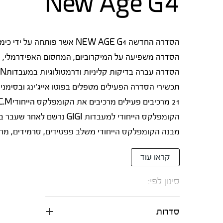
New Age G4
הסדרה משפיעה על המיקרוביום, המחסום האפידרמלי, 
הסדרה עברה בדיקות קליניות ודרמטולוגיות במעבדותHEMILTON באירופה בהן נבדקו עומק הקמטים ,רמות הלחות ומוצקות העור
תכשירי הסדרה הפעילים מטפלים בפוטו אייג'ינג ובסימני 
21 מרכיבים פעילים מרכיבים את הקומפלקס הייחודיP.C.M™
הקומפלקס הייחודי למעבדות GIGI נרשם לאחר שעבר בדיקות דרמטולוגיות
מבנה הקומפלקס הייחודי משלב פפטידים, סרמידים, מרכי
קראו עוד
סינון לפי:
סדרות