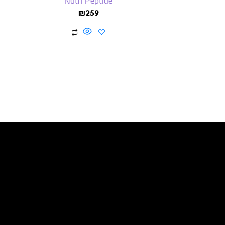
Nutri Peptide
₪
259