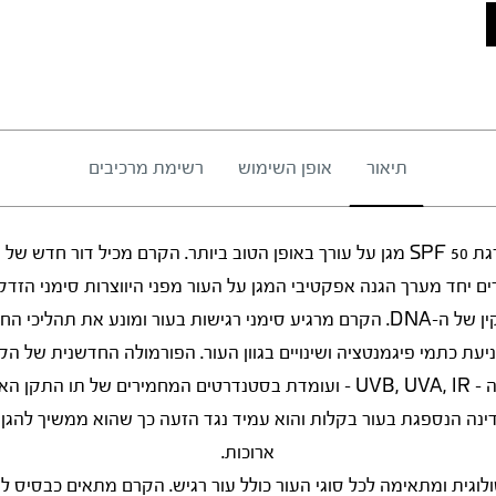
תיאור
אופן השימוש
רשימת מרכיבים
קרם הלחות וההגנה בדרגת 50 SPF מגן על עורך באופן הטוב ביותר. הקרם מכיל דו
ים יחד מערך הגנה אפקטיבי המגן על העור מפני היווצרות סימני הזדק
בעור ומונע את תהליכי החמצון בתאים.
ניעת כתמי פיגמנטציה ושינויים בגוון העור. הפורמולה החדשנית של 
טווח מפני כלן סוגי הקרינה – UVB, UVA, IR – ועומדת בסטנדרטים המחמירים ש
נה הנספגת בעור בקלות והוא עמיד נגד הזעה כך שהוא ממשיך להגן 
ארוכות.
וגית ומתאימה לכל סוגי העור כולל עור רגיש. הקרם מתאים כבסיס ל