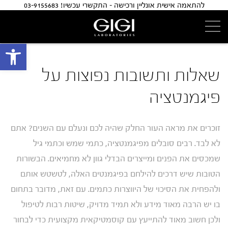
להתאמה אישית אונליין ורכישה - התקשרי עכשיו! 03-9155683
פתח 
שאלות ותשובות נפוצות על
פיגמנטציה
זוכרים את מראה העור החלק שהיה לכם ונעלם עם השנים? אתם
לא לבד. רבים סובלים מפיגמנטציה, כתמי שמש וכתמי גיל
שמכסים את הפנים ומייצרים הבדלי גוון לא מחמיאים. הבשורות
הטובות שיש דרכים להילחם בפיגמנטים האלה, לטשטש אותם
ולהפחית את הסיכוי של היווצרות כתמים. עם זאת, מדובר בתחום
בו יש הרבה מאוד מידע ולא תמיד מדויק, שיטות רבות לטיפול
ולכן חשוב מאוד להתייעץ עם קוסמטיקאית מקצועית כדי לבחור