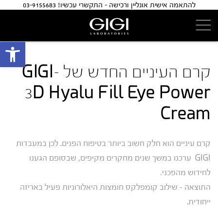
להתאמה אישית אונליין ורכישה - התקשרי עכשיו! 03-9155683
פתח 
קרם העיניים החדש של GIGI-
3D Hyalu Fill Eye Power
Cream
קרם עיניים הוא חלק חשוב ביותר בטיפוח הפנים. לכן במעבדות
GIGI ערכנו במשך שנים מחקרים מקיפים, שבסופם הגענו
לחידוש מהפכני.
התוצאה – שילוב קומפלקס חומצות היאלורוניות פעיל באריזה
ייחודית.