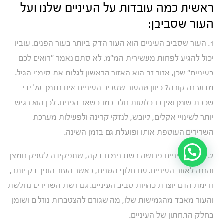
ראשית כמה עובדות על העיניים שלנו ועל
העור שסביבן:
1. העור שסביב העיניים הוא העור הדק ביותר בעור הפנים. עוביו
יכול להגיע לפחות מעשירית המ"מ. לא סתם נאמר "רואים לכם
בעיניים" שכן, אזור זה הוא האזור הראשון לגלות את סימני הגיל.
מדוע זה קורה? כיוון שהעור שסביב העיניים אינו נתמך על ידי
שכבת שומן ואין בו בלוטות חלב כמו בשאר הפנים. לכן הוא רגיש
יותר לשינויי אקלים, ליובש, לנזקי קרינה ולפעילות מערכת
השרירים העוטפת אותו ופועלת גם בזמן השינה.
2. סביב העיניים פרושה רשת נימים דקה, שתפקידה לספק חמצן
והזנה לאזור העיניים. עם חלוף השנים, כאשר העור הופך דק יותר,
זרימת הדם יוצרת כהויות סביב העיניים. גם רשת השרירים נחלשת
והעור מאבד מהגמישות שלו, מה שגורם להצטברות נוזלים ושומן
בחלק התחתון של העיניים.