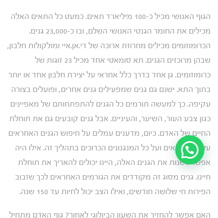
הגוף האנושי מכיל כ-100 מיליארד תאים. כמעט כל התאים האלה
מכילים את החומר הגנטי האנושי השלם, ובו כ-23,000 גנים.
הכרומוזומים מכילים מחרוזת ארוכה של די.אן.איי ומולקולות חלבון,
שבהן מרוכזים הגנים. תא סומאטי אחד מכיל 23 זוגות של
כרומוזומים. גן אחד בדרך כלל אחראי על יצירת חלבון אחד או יותר
בתוך התא. ישנם גם גנים שמפעילים גנים אחרים, ופועלים בצורה
עקיפה. כך למעשה תורמים כל הגנים להתפתחותם של מאפיינים
כגון צבע העור, השיער, והעיניים. אבל גנים קובעים גם את תוחלת
החיים של האדם. כיום, מדענים עמלים על חיפוש הגנים האחראים
על מות התאים ועל כל המנגנונים הכרוכים בתהליך זה. אילו היה
אפשר לשנות את הגנים האלה, היינו יכולים להאריך את תוחלת
חיינו. גנים מסוג זה מקודדים את הגורמים האחראים לכך שזבוב
הפירות חי שלושה חודשים, ואילו הצב יכול לחיות עד 150 שנה.
האם אפשר להחזיר את השעון הביולוגי לאחור? גוף האדם מתחיל