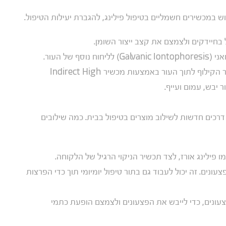
ש במכשירים חשמליים בטיפול פילינג, להגברת יעילות הטיפול.
של העור.
משתמשים בתכשיר קילוף על בסיס שמן? עסו את תכשיר הקילוף לתוך העור באמצעות מכשיר Indirect High
דרכים חדשות לשילוב מוצרים בטיפול בבית. כמה שילובים
ו פילינג אורז, לצד תכשיר הניקוי הרגיל של הלקוחה.
רום עם ויטמין C להאצת ריפוי פצעונים. זה יכול לעבוד גם בתור טיפול יומיומי תוך כדי הפרצות
קנה או בפצעונים, כדי לייבש את הפצעונים ולצמצם הופעת כתמי