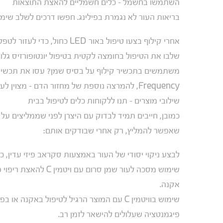
השתמשו בחשמל – כלים חשמליים להאצת התוצאות
בריאות העור לא נגמרת בפילינג. חפשו דרכים לשלב שימו
אחרי קילוף בצעו טיפול באור LED כחול, כדי לעזור לטפל בחיידקים ולצמצם את קצב ייצור השומן.
שלבו את הטיפול בחומצה לקטית בטיפול יונטופורזיס גלוואני (Galvanic Iontophoresis) לליחוח נוסף 
Frequency, להמרצה נוספת של מחזור הדם – מצוין לעור יבש, עמום ועייף.
שילובי מוצרים – תנו ללקוחות כלים לטיפול בבית
כמובן, חייבים תמיד לבדוק עם היצרן לפני שממליצים על 
שאפשר להמליץ, רק אחרי שבודקים אותם:
לבצע ניקוי יסודי של העור באמצעות סקראב פיזי עדין, כמ
שימוש מסכה לעור שמן ס
אקנה.
שימוש בוויטמין C עם המוצר הרגיל לטיפול בא
פיגמנטציה שעלולים להישאר לזמן רב.