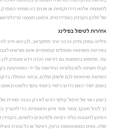
לחומצות אלפא הידרוקסיות או אנזים ביו-ממיטי המפרק ח
של חלבון הקרטין באפידרמיס, וכמובן חומצה טריכלורואצטית (TCA) – חומר ישן, אבל עדי
אזהרות לטיפול בפילינג
פילינג עמוק וחזק הרבה יותר מסקראב, לכן הוא חייב להי
במדינות מסוימות מטפלים קוסמטיים אינם מורשים לעבוד 
עור. שחמוש בחומצות גם דורשת הכרה וידע מעמיק לכן ח
קבלו חשיפה לטכנולוגיות החדשות על-ידי השתתפות בקו
השיטות שיתאימו לכם ולשוק שלכם, ובתור התחלה בדקו ה
באופן יסודי האם נדרש כיסויי ביטוחי נוסף כלשהו ובאופן
ביצוע ראוי של טיפול קילוף דורש לא רק הבנה יסודית ש
כך לנהל מעקב צמוד אחר איזון החומציות. כדי להעריך 
הסיכון לתגובות בלתי רצויות ולסיבוכים כלשהם, הקפיד