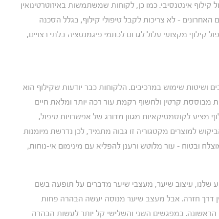
שעות לפני קבלת טיפול קילוף אינטנסיבי. כמו כן, לקוחות שמשתמשות באיזוטרטינואין
או נטלו את התרופה הזו במשך 6 החודשים האחרונים – לא צריכות לקבל טיפולי קילוף, בגלל הסכנה
ול קילוף מקצועי עלול לגרום לכתמי פיגמנטציה בלתי רצויים,
ים ושיטות שימוש במרכיבים. הלקוחות כבר יודעות שקילוף הוא
 מבוססת קרטין ולחשוף רקמת עור רכה יותר ומלאת חיים
מציע לקוסמטיקאיות מגוון מדורג של אפשרויות טיפול,
יקוש למוצרים מקטגוריה זו גבוה מתמיד, לכן נדרשת מיומנות
לח ובטוח – עור מלוטש ורענן להפליא עם מינימום אי-נוחות,
שלנו, עיצוב שיער, מעצבי שיער מדברים על תופעה בשם
ין דרך חזרה. אבל מעצב שיער מנוסה יעשה הבהרה פחות
אשונה. במפגשים השני והשלישי קל יותר לעשות הבהרה