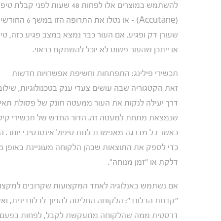
להשתמש במוצרים אלו לפחות 48 
(Accutane) – 
שעורן דק ופגיע. אם העור כבר נמצא במצב פגיע כזה, טיפ
או ייתכן שהעור פשוט לא יוכל להשתקם כראוי.
תכשירי פילינג: התפתחות וחשיפת אפשרויות חדשות
זאת הקטגוריה שבה עושים צעדי ענק בטכנולוגיות, שילוב
דרך יעילה לנקות את העור ממעטה חונק של פסולת תאית
שנמצאת מתחת למעטה זה. הדור החדש של תכשירי קילוף 
כאשר כל מדרגה מאפשרת לתת טיפול אינטנסיבי יותר. הב
כדי לספק את התוצאות שבהן הלקוחה מעוניינת באופן מוצ
דלקת או "זמן מנוחה".
אם נשתמש באנלוגיה לאחד המקצועות שקרובים למקצוע 
"קדחת הבלונד": הלקוחה החליטה להפוך לבלונדינית, וא
דרסטית ממה שהלקוחה מתעקשת לקבל, לפחות בפעם הר