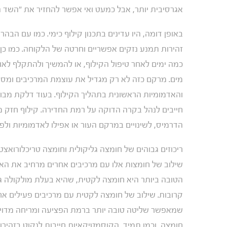
אגרסיבית יותר, אבל כמעט ואי אפשר להחזיר את "השד ה
באופן דומה, היו עדינים בתכנון קילוף כימי. כמו עם הב
זהירות תמנע נזקים אפשריים וחרטה של הלקוחה. כמו כן,
כמה ימים לאחר טיפול הקילוף, או להמשיך ולהתקלף לאו
מים. מרקם כזה לא רק מגדיל את עוצמת המרכיבים ומ
והאדמומיות הראשונית בתהליך הקילוף. בעוד דלקת מבוקר
חייבים לנהל בקרה הדוקה על רמת החדירה. קילוף חזק מי
הדרמיס, לשינויים במרקם העור או אפילו לאדמומיות ולפצ
שילוב של חומצות אלו עם מרכיבים אחרים מרחיב את הא
הטובה ביותר היא חומצה לקטית, שהיא בעלת מולקולה 
קרובות. שילוב של חומצה לקטית עם מרכיבים פעילים אח
שמאפשר שליטה טובה יותר ברמת הפציעה ומריחה מדויקת
חומצה, וכמו תמיד, הקוסמטיקאיות חייבות לנקוט בזהיר