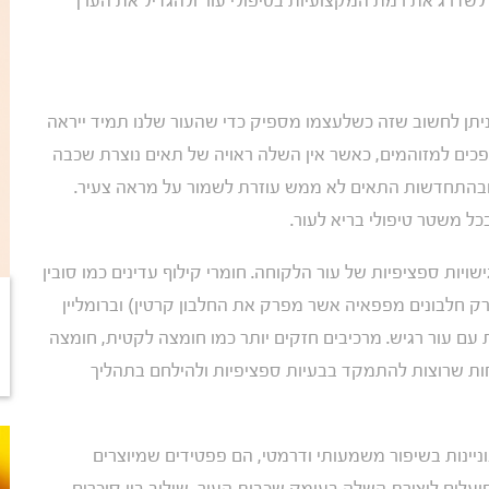
לשדרג את רמת המקצועיות בטיפולי עור ולהגדיל את הערך
ר חדשים מדי יום! ניתן לחשוב שזה כשלעצמו מספיק כדי שהעור שלנו תמיד ייראה
הופכים למזוהמים, כאשר אין השלה ראויה של תאים נוצרת שכבה
ן ובהתחדשות התאים לא ממש עוזרת לשמור על מראה צעיר.
כל משטר טיפולי בריא לעור.
שויות ספציפיות של עור הלקוחה. חומרי קילוף עדינים כמו סובין
רק חלבונים מפפאיה אשר מפרק את החלבון קרטין) וברומליין
 עם עור רגיש. מרכיבים חזקים יותר כמו חומצה לקטית, חומצה
וחות שרוצות להתמקד בבעיות ספציפיות ולהילחם בתהליך
יינות בשיפור משמעותי ודרמטי, הם פפטידים שמיוצרים
לים ליצירת השלה בעומק שכבות העור, שילוב בין סוכרים