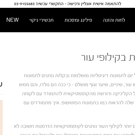
להתאמה אישית אונליין ורכישה - התקשרי עכשיו! 03-9155683
לחות והזנה
פילינג ומסכות
תכשירי ניקוי
NEW
 בקילופי עור
 יום לתמונות דיגיטליות מושלמות ובקלות נותנים לתמונות
ע
עור, שיניים, שיער וגוף מושלם – כי ככה הם נולדו, והם ממש
ל הקליניקה ודורשת מהקוסמטיקאית להתמודד עם לקוחה
וף שלה להראות כמו בתמונות הפוטושופ. איך מתמודדים עם
 יותר לקילוף העור נותנים לקוסמטיקאיות הזדמנות חשובה לא