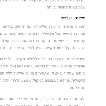
רק להגדיל את רמת שביעת הרצון של הלקוחות, אלא גם 
שלנו בשוק תחרותי ביותר.
פילינג – שלבים
העור האנושי מייצר כ-36 מיליון תאי עו
זוהר, רך וגמיש. אבל אין שלמות בעולם. תאים נפגמים, 
אפרורית וככל שאנחנו מזדקנים גם ההאטה בייצור קולג
בשלב זה קילוף עור מקצועי הופך לחלק קריטי עוד יותר ב
חייבים להתאים תוכנית טיפולים לפילינג מקצועי על פי רגי
אורזרס ואנזימים שמקורם בפירות, כמו פפאין (אנזים מפ
(אנזים שמקורו באננס) מתאימים באופן אידיאלי ללקוחות
סליצילית או רטינול מצוינים לטיפול "אמצע הדרך", ללק
ההזדקנות.
ה'תותחים הכבדים' של קילוף, המתאימים ללקוחות שמעונ
בשיטות מתקדמות כמו אלה העטופים בכמוסות הולכה ופוע