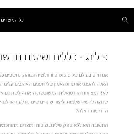
כל המוצרים
פילינג – כללים ושיטות חדשות
אנו חיים בעולם של פוטושופ ורזולוציה גבוהה, נחשפים כל
האלה להפנט אותנו ולהאמין שלידוענים האהובים עלינו יש 
לא! המציאות הוירטואלית המשובשת הזאת גולשת גם א
שרוצה להשיג שלמות וליצור שינויים שיגרמו לעור או לג
הדרישות האלה?
התשובה היא ללא ספק פילינג. שיטות ומוצרים מתוחכמים