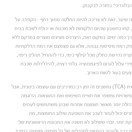
בלונדיני" בחזרה לבקבוק.
הרת שיער, זאת לא צריכה להיות החלטה מתוך דחף – הקפדה על
 קחו בחשבון שהיום הלקוחות לא מוכנות או יכולת לשבת בבית
רך כמה ימים. במקום זאת, היצרנים מציגים מוצרים במרקם ללא
ספק רמת מסיסות גבוהה, אלא גם מצמצם את רמת הדלקתיות
ת נדרשת כחלק מכל קילוף כימי, כדי להתחיל תהליך ריפוי,
די עלול לגרום לפיגמנטציה בלתי רצויה, להידלדלות שכבת
עים בעור לטווח הארוך.
ריכוזים גבוהים של חומצה גליקולית וחומצה טריכלורואצטית (TCA) נחשבים זה זמן רב כמרכיבים עם עוצמה בינונית, אבל
פשרויות ומשפר את חוויית השימוש ואת התוצאות. הדוגמה
גדולה יותר מאשר חומצות אחרות שבהן משתמשים לעתים
רים יכול לעזור לעכב את השפעת שילוב החומצות, מה
 יותר. זכרו ששילוב לא משנה את התכונות הראשוניות של
ות רבה ולעבוד בהתאם למגבלות של כל חומצה וחומצה בנפרד.