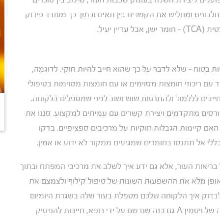
לבונים ומחליש את הקשרים בין תאים ובתוך כך מעודד פירוק
ין יעיל.
ות בטוח – שלא לדבר על כך שהוא חייב להיות חוקי. לדוגמה,
עם ריכוזי חומצות מסוימים או עם חומצות מסוימות בטיפולי
ייבים לללמוד ולהתנסות שוש ושוב לפני שמטפלים בלקוחה.
רסים מתקדמים ויצירת קשרים עם עמיתים למקצוע. סננו את
אם קיימות הגבלות חוקיות על מרכיבים ספציפיים. בדקו
 כללי אל תתנסו בחומרים שמגיעים ממקור לא ידוע או אמין.
ל בריאות העור, אלא גם ידע איך לשלב את מרכיבי המפתח ובתוך
באופן מלא את ההשפעות השונות של טיפול קילוף ולצמצם את
ו לבדוק איך הלקוחה שלכם מטפלת בעור שלה בשגרת היומיום
שלה. נשים המשתמשות ברטין, רטינול או כל נגזרת פעילה של ויטמין A גם כזה שנרשם על ידי רופא, חייבות להפסיק