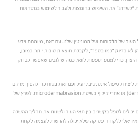
ת "לשדרג" את השימוש בחומצות ולעבור לשימוש בנוסחאות
 העור של הלקוחות ועל המוניטין שלנו. עם זאת, מיומנות וידע
א בדיוק "כמו בספר", לקבלת תוצאות טובות יותר. כמובן,
היצרן, כדי למנוע תופעות לוואי. כמה שילובים שאפשר לבדוק
יצירת טיפול אינטנסיבי, יעיל ועם זאת בטוח כדי להפוך מרקם
עור גס לחלק יותר, לפני קילוף האפידרמיס (dermaplaning) או אחרי קילוף בשיטת microdermabrasion, לפרץ של
ים יכולים לטפל בקשרים בין תאי העור ולשנות את תהליך ההשלה
ר. אידיאלי ללקוחה עסוקה שלא יכולה להרשות לעצמה לקחת