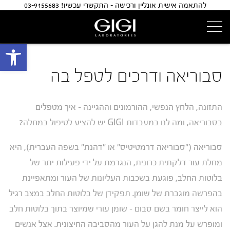
להתאמה אישית אונליין ורכישה - התקשרי עכשיו! 03-9155683
פתח 
סבוריאה ודרכים לטפל בה
התזונה, הלחץ הנפשי, ההורמונים וההגיינה – איך מטפלים
בסבוריאה, ומה לנו במעבדות GIGI יש להציע לטיפול במחלה?
סבוריאה ("סבוריאה דרמטיטיס" או "דהנת" בשפה העברית), היא
מחלת עור דלקתית כרונית, הנגרמת על ידי פעילות יתר של
בלוטות החלב, פוגעת בשכבות העליונות של העור ומתאפיינת
בהפרשה מוגברת של שומן. תפקידן של בלוטות החלב במצב רגיל
הוא לייצר חומר בשם סבום – שומן עורי שמיוצר בתוך בלוטות חלב
ומופרש על מנת להגן על העור מהסביבה החיצונית. אצל אנשים