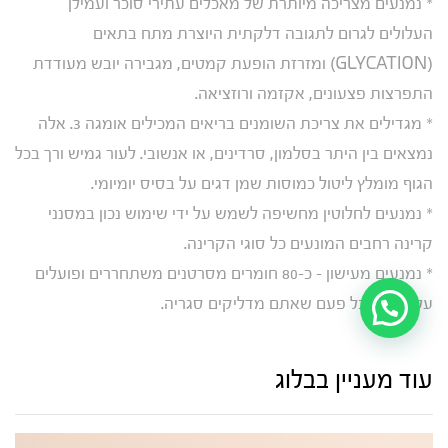
* נמנעים מצריכה מיותרת של מאכלים עתירי סוכר ועמילן
העלולים לגרום לתגובה דלקתית היוצרת מתח בתאים
(GLYCATION) ומזרזת הופעת קמטים, מגבירה יובש מעודדת
התפרצות פצעונים, אקזמה ורוזציאה.
* מגדילים את צריכת השומנים בריאים המכילים אומגה 3. אלה
נמצאים בין היתר בסלמון, סרדינים, או אנשובי. לעור גמיש ורך בכל
הגוף מומלץ ליטול כמוסות שמן דגים על בסיס יומיומי.
* נמנעים לחלוטין מחשיפה לשמש על ידי שימוש נכון במסנני
קרינה רחבים המונעים כל סוגי הקרינה.
* נמנעים מעישון – כ-80 חומרים מסרטנים משתחררים ופועלים
על העור בכל פעם שאתם מדליקים סגריה.
עוד מעניין בבלוג