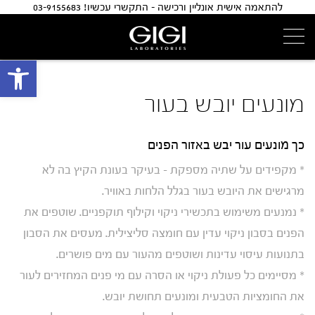
להתאמה אישית אונליין ורכישה - התקשרי עכשיו! 03-9155683
פתח 
מונעים יובש בעור
כך מונעים עור יבש באזור הפנים
* מקפידים על שתיה מספקת – בעיקר בעונת הקיץ בה לא
מרגישים את היובש בעור בגלל הלחות באוויר.
* נמנעים משימוש בתכשירי ניקוי וקילוף תוקפניים. שוטפים את
הפנים בסבון ניקוי עדין עם חומצה סליצילית. מעסים את הסבון
בתנועות עיסוי עדינות ושוטפים מהעור עם מים פושרים.
* מסיימים כל פעולת ניקוי או הסרה עם מי פנים המחזירים לעור
את החומציות הטבעית ומונעים תחושת יובש.