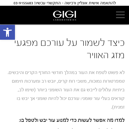
להתאמה אישית אונליין ורכישה - התקשרי עכשיו! 03-9155683
פתח 
כיצד לשמור על עורכם מפגעי
מזג האוויר
לא פשוט לטפח את העור במהלך חודשי החורף הקרים והיבשים.
טמפרטורות נמוכות, משבי רוח קרים, יובש רב ומערכות חימום
ביתיות עלולים לייבש גם את העור השומני ביותר (שימו לב,
קוראים בעלי עור שומני: עורכם יכול להיות שומני אך יבש בו
זמנית).
למדו מה אפשר לעשות כדי למנוע עור יבש ולטפל בו: