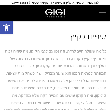
להתאמה אישית אונליין ורכישה - התקשרי עכשיו! 03-9155683
פתח 
טיפים לקיץ
כל מה שעולה חייב לרדת, וזה נכון גם לגבי הקוקו. מה שהיה גבוה
ומתנופף בקיץ הקודם, בחורף הזה נמוך ומשוחרר. בתצוגה של
ראלף לורן, הסתובבו הדוגמניות עם קוקו נמוך קשור בסרט.
המפתח למראה הנכון הוא שיער מבריק וישר, כשהקצוות יוצאות
בחופשיות אבל בלי בלגן אלה כמסגרת עדינה לפנים. את השיער
מייבשים בפן עם חומרים מיישרים, את הברק משיגים בעזרת
סיליקון, ואת הקוקו עושים עם גומייה דקה שלא מהדקת את
השיער ומעליה קושרים סרט שחור פשוט. ואם במקרה השיער