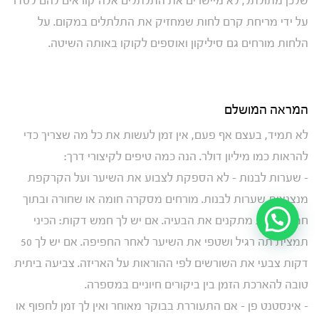
שלכן מתולתל, לא מיישרים את התלתלים אלה קוראים להם לסדר
על ידי מריחת קרם לחות שמחזיק את התלתלים במקום. על
הלחות מורחים גם סיליקון ואוספים לקוקו באותה השיטה.
המראה המושלם
לא תמיד, בעצם אף פעם, אין זמן לעשות את כל מה שצריך כדי
להראות כמו מיליון דולר. הנה כמה טיפים לקיצורי דרך:
– שערות לבנות – לא הספקת לצבוע את השיער ועל הקרקפת
מנצנצות שערות לבנות. מורחים מסקרה חומה או שחורה ובתוך
חמש שניות מתקנים את הבעיה. אם יש לך חמש דקות: הכיני
תמצית תה רגיל ושטפי את השיער לאחר החפיפה. אם יש לך 50
דקות צבעי את השורשים לפי ההוראות על האריזה. צביעה ביתית
טובה להארכת הזמן בין ביקורים חיוניים במספרה.
– אינסטנט פן – אם התעוררת בבוקר מאוחר ואין לך זמן לחפוף או