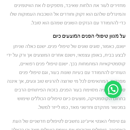
מחזירים לעור את הלחות שאיבד, מספקים לו את הוויטמינים
והמינרלים שלהם הוא זקוק וחודרים אל השכבות העמוקות שלו
כדי להתמודד עם הנזקים השונים שמהם הוא סובל.
על מגוון טיפולי הפנים המוצעים כיום
ישנם, כאמור, סוגים שונים של טיפולי פנים. ישנם כאלה שניתן
לבצע בבית, באופן עצמאי, וישנם אחרים המוצעים אך ורק על ידי
קוסמטיקאיות המתמחות בכך. ישנם טיפולי פנים רפואיים,
העוזרים להתמודד עם בעיות שונות בעור, וגם טיפולי פנים
מפנקים, המתאימים לכל מי שרוצה להרגיש טוב ונעים, אך איננה
סובלת מבעיה מסוימת בעור הפנים. בזכות הפיתוחים הרבים
בתחום הקוסמטיקה, מוצעים כיום טיפולים הכוללים שימוש
במכשור מתקדם וחדשני מאד, כמו לייזר למשל.
גם טיפולי האנטי אייג'ינג נחשבים לטיפולים חדשניים של העת
האחרונה, טיפולים שהוכיחו את עצמם כיעילים מאד וכן ככאלה