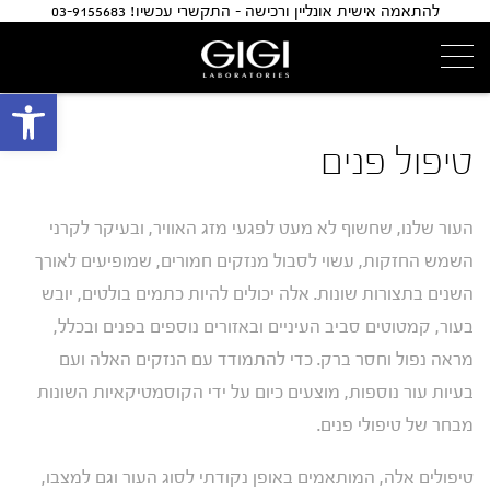
להתאמה אישית אונליין ורכישה - התקשרי עכשיו! 03-9155683
פתח 
טיפול פנים
העור שלנו, שחשוף לא מעט לפגעי מזג האוויר, ובעיקר לקרני
השמש החזקות, עשוי לסבול מנזקים חמורים, שמופיעים לאורך
השנים בתצורות שונות. אלה יכולים להיות כתמים בולטים, יובש
בעור, קמטוטים סביב העיניים ובאזורים נוספים בפנים ובכלל,
מראה נפול וחסר ברק. כדי להתמודד עם הנזקים האלה ועם
בעיות עור נוספות, מוצעים כיום על ידי הקוסמטיקאיות השונות
מבחר של טיפולי פנים.
טיפולים אלה, המותאמים באופן נקודתי לסוג העור וגם למצבו,