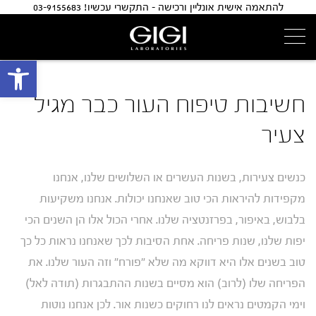
להתאמה אישית אונליין ורכישה - התקשרי עכשיו! 03-9155683
פתח 
חשיבות טיפוח העור כבר מגיל
צעיר
כנשים צעירות, בשנות העשרים או השלושים שלנו, אנחנו
מקפידות להיראות הכי טוב שאנחנו יכולות. אנחנו משקיעות
בלבוש, באיפור, בפרזנטציה שלנו. אחרי הכול אלו הן השנים הכי
יפות שלנו, שנות פריחה. אחת הסיבות לכך שאנחנו נראות כל כך
טוב בשנים אלו היא דווקא מה שלא "פורח" וזה העור שלנו. את
הפריחה שלו (לרוב) הוא מסיים בשנות ההתבגרות (תודה לאל)
וימי הקמטים נראים לנו רחוקים כשנות אור. לכן אנחנו נוטות