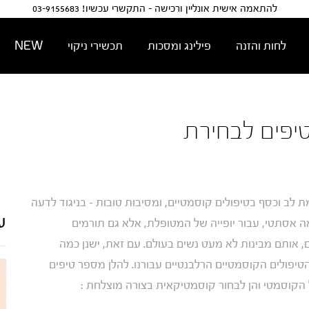
להתאמה אישית אונליין ורכישה - התקשרי עכשיו! 03-9155683
לחות והזנה
פילינג ומסכות
תכשירי ניקוי
NEW
טיפים לבחירת
לב וכסף בטיפולים קוסמטיים, ומסיבות טובות – בניגוד לדעה
ע
אה אסתטי, עבור יופייה של המטופלת, אלא גם תורמים
, אותם מבינות לא מעט נשים בעולם. עם זאת, ישנן כמה
יפולים הקוסמטיים הרלבנטיים עבורנו. להלן מספר טיפים
ל הקוסמטי והן לבחור קוסמטיקאית בצורה מוצלחת :