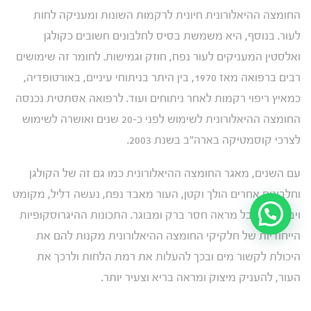
החומצה ההיאלורונית חיונית לרקמות השונות ומעניקה לחות
לעור. בנוסף, היא משמשת בסיס לחלבונים חשובים כקולגן
ואלסטין המעניקים לעור נפח, חוזק וגמישות. לחומר זה שימושים
רבים ברפואה מאז 1970, בין היתר בניתוחי עיניים, באורטופדיה,
כמאיץ ריפוי רקמות לאחר ניתוחים ועוד. לרפואה אסתטית נכנסה
החומצה ההיאלורונית לשימוש לפני כ-20 שנים ואושרה לשימוש
לצרכי קוסמטיקה בארה"ב בשנת 2003.
עם השנים, מאגר החומצה ההיאלורונית כמו גם זה של הקולגן
וחלבונים אחרים הולך וקטן, העור מאבד נפח, נעשה דליל, מקומט
ויבש ומתקבל מראה חסר ברק ומבוגר. התכונות ההיגרוסקופיות
הייחודיות של חלקיקי החומצה ההיאלורונית מקנות להם את
היכולת לקשור מים ובכך להעלות את רמת הלחות ולרכך את
העור, להעניק מיצוק ומראה בריא וצעיר יותר.