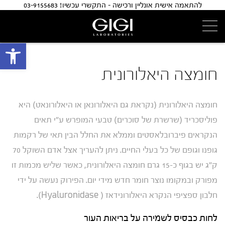
להתאמה אישית אונליין ורכישה - התקשרי עכשיו! 03-9155683
פתח 
חומצה היאלורונית
חומצה היאלורונית (נקראת גם היאלורונאן או היאלורונאט) היא
פוליסכריד (שרשרת של סוכרים) טבעי המופרש ע"י תאים
הנקראים פיברובלאסטים וממלא את החלל הבין תאי של רקמות
גופנו וגופם של כל בעלי החיים. ניתן להעריך אצל אדם השוקל 70
ק"ג יש בגוף כ-15 גרם חומצה היאלורונית, כאשר שליש מכמות זו
מפורק ובמקומו נוצר חומר חדש מידי יום. הפירוק נעשה על ידי
חלבון ספציפי הנקרא היאלורונידאז ( Hyaluronidase).
לחות כבסיס לשמירה על בריאות העור