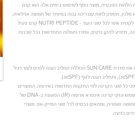
ת הלחות הטבעית. מוצר נוסף לשימוש בימים אלה הוא קרם
דרת Bioplasma שעובד כמדכא מלנין, מספק לחות עם ריכוז גבוה במיוחד של חומצה אזילאית,
ובכך מונע יצירת פיגמנטציה. מוצר נוסף הוא קרם חומצה לקטית 10% לכל סוגי העור – NUTRI PEPTIDE קרם פעיל
נה, מסייע לתקן נזקים, ומזרז פעולות התחדשות בכל שכבות
זה הזמן להצטייד גם במוצרי הגנה מפני השמש. לג'יג'י יש את סדרת SUN CARE הכוללת תחליב הגנה לפנים לעור רגיל
 כל סוגי הקרינה לפי התקנות החדשות באירופה. המוצרים
מכילים מסנני קרינה יעילים בדרגת המונעים נזקי קרינת שמש ונזקי קרינה אינפרא אדומה (IR) הפוגעת ב-DNA של
חושה שומנית, ומתאים כבסיס לכל סוגי המייק-אפ. מוצרי
דים בזיעה.