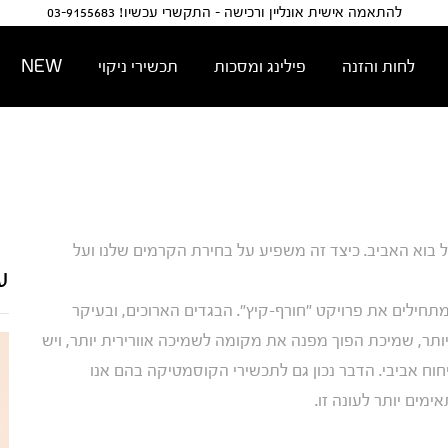
להתאמה אישית אונליין ורכישה - התקשרי עכשיו! 03-9155683
לחות והזנה
פילינג ומסכות
תכשירי ניקוי
NEW
בוא האביב. כיצד זה משפיע על בחירת הקרמים שלנו ועל
ע
ילים את פרויקט "חורף-קיץ". הבגדים הארוכים, ובעיקר
תר, שמיכת הפוך מפנה את מקומה לשמיכה אוורירית יותר, ויש
וח אביבי. הדבר נכון גם לתכשירי הקוסמטיקה בהם אנו
מים יותר לעונה זו.