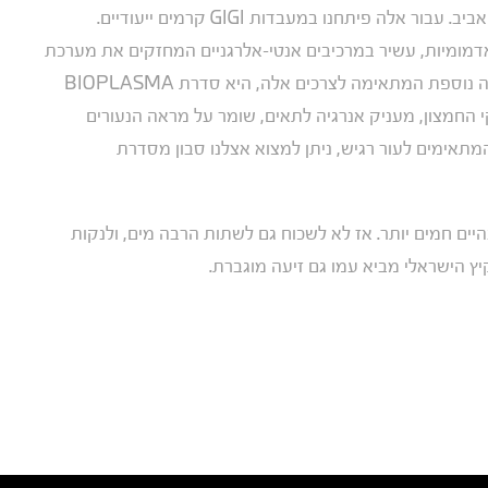
תקופה זו היא גם תקופה של אלרגיות שמגיעה עם בוא האביב. עבור אלה פיתחנו במעבדות GIGI קרמים ייעודיים.
ם למניעת אדמומיות, עשיר במרכיבים אנטי-אלרגניים המחזקים את מערכת
ההגנה ומונעים אדמומיות, רגישות, נפיחות או מתח. סדרה נוספת המתאימה לצרכים אלה, היא סדרת BIOPLASMA
החמצון, מעניק אנרגיה לתאים, שומר על מראה הנעורים
המתאימים לעור רגיש, ניתן למצוא אצלנו סבון מסדרת
ים חמים יותר. אז לא לשכוח גם לשתות הרבה מים, ולנקות
יץ הישראלי מביא עמו גם זיעה מוגברת.