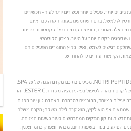
ביים יותר, פעילים יותר ועשירים יותר לעור – תכשירים
שיכולים להכביד מאוד על עור הפנים שלנו. רטינול פורטה ורטין A למשל, בהם השתמשנו בעונה הקרה כבר אינם
ים אלה ואחרים, תופסים קרמים בעלי טקסטורות עדינות
, ושנספגים בקלות יותר על העור. במכון הקוסמטי
חלקם רגישים לשמש, ואילו בקיץ החומרים הפעילים הם
אות הקיימות ועוזרים לו להתחדש.
באופן כללי, כלל הקרמים שלנו ליום, מלבד מוצרי סדרת NUTRI PEPTIDE, מכילים בתוכם מקדם הגנה של 20 SPA.
כמובן שיש לנו גם קרמים ייעודיים לקיץ לשימוש ביתי: למשל קרם הבהרה לטיפול בפיגמנטציה מסדרת ESTER C. זהו
 יעילים במיוחד, התורמים להבהרת והאחדת גוון עור הפנים
, שמתאים אף הוא לקיץ, הוא קרם לילה משקם; הקרם משלב
ר תהליכי ההתחדשות ותיקון הנזקים המתרחשים בעור בשעות המנוחה.
ם הפוגעים בעור בשעות היום, מבהיר ומפרק כתמי מלנין,