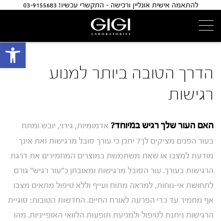
להתאמה אישית אונליין ורכישה - התקשרי עכשיו! 03-9155683
פתח 
הדרך הטובה ביותר למנוע
רגישות
האם העור שלך רגיש במיוחד?
אדמומיות, גירוי, יובש ומתח
בעור הפנים מציקים לך? יתכן כי עורך סובל מרגישות ואת אינך
מודעת למצבו או שאת משתמשת במוצרים המחמירים את דרגת
הרגישות בעורך. עור הסובל מרגישות ומאובחן כ"עור רגיש" גורם
לתחושת אי-נוחות, למראה מתוח ועייף וללא טיפול מתאים מצבו
אף מחמיר עד כדי הפרעה לאורח החיים. החדשות הטובות: סוגיית
הרגישות ניתנת לטיפול ולמניעת תופעות הלוואי האופייניות. מהו