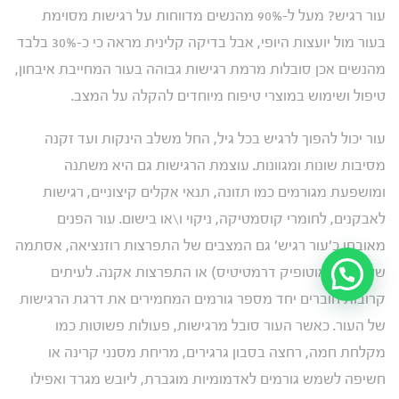
עור רגיש? מעל ל-90% מהנשים מדווחות על רגישות מסוימת
בעור מול יועצות היופי, אבל בדיקה קלינית מראה כי כ-30% בלבד
מהנשים אכן סובלות מרמת רגישות גבוהה בעור המחייבת איבחון,
טיפול ושימוש במוצרי טיפוח מיוחדים להקלה על המצב.
עור יכול להפוך לרגיש בכל גיל, החל משלב הינקות ועד זקנה
מסיבות שונות ומגוונות. עוצמת הרגישות גם היא משתנה
ומושפעת מגורמים כמו תזונה, תנאי אקלים קיצוניים, רגישות
לאבקנים, לחומרי קוסמטיקה, ניקוי ו\או בישום. עור הפנים
מאובחן כ'עור רגיש' גם המצבים של התפרצות רוזנציאה, אסתמה
של העור (אוטופיק דרמטיטיס) או התפרצות אקנה. לעיתים
קרובות חוברים יחד מספר גורמים המחמירים את דרגת הרגישות
של העור. כאשר העור סובל מרגישות, פעולות פשוטות כמו
מקלחת חמה, רחצה בסבון גרגירים, מריחת מסנני קרינה או
חשיפה לשמש גורמים לאדמומיות מוגברת, ליובש מגרד ואפילו