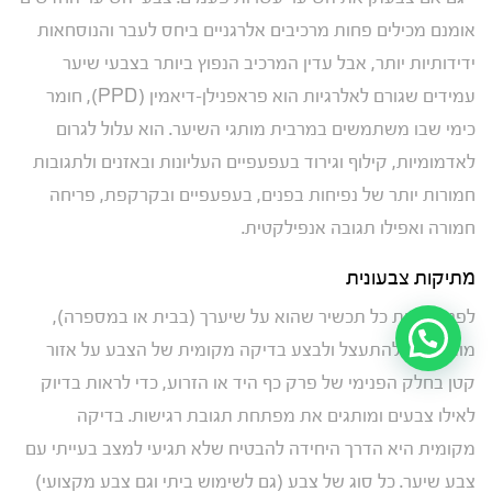
אומנם מכילים פחות מרכיבים אלרגניים ביחס לעבר והנוסחאות
ידידותיות יותר, אבל עדין המרכיב הנפוץ ביותר בצבעי שיער
עמידים שגורם לאלרגיות הוא פראפנילן-דיאמין (PPD), חומר
כימי שבו משתמשים במרבית מותגי השיער. הוא עלול לגרום
לאדמומיות, קילוף וגירוד בעפעפיים העליונות ובאזנים ולתגובות
חמורות יותר של נפיחות בפנים, בעפעפיים ובקרקפת, פריחה
חמורה ואפילו תגובה אנפילקטית.
מתיקות צבעונית
לפני מריחת כל תכשיר שהוא על שיערך (בבית או במספרה),
מומלץ לא להתעצל ולבצע בדיקה מקומית של הצבע על אזור
קטן בחלק הפנימי של פרק כף היד או הזרוע, כדי לראות בדיוק
לאילו צבעים ומותגים את מפתחת תגובת רגישות. בדיקה
מקומית היא הדרך היחידה להבטיח שלא תגיעי למצב בעייתי עם
צבע שיער. כל סוג של צבע (גם לשימוש ביתי וגם צבע מקצועי)