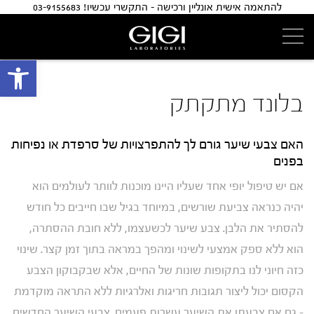
להתאמה אישית אונליין ורכישה - התקשרי עכשיו! 03-9155683
פתח 
בלונד מתקתק
האם צבעי שיער גורם לך להתפרצויות של סרפדת או נפיחות
בפנים
אם יש טיפול יופי אחד שעליו היינו מוכנות לוותר לעולמים הוא
יהיה כנראה צביעת שורשים, במיוחד בגיל שבו חייבים כל חודש
להסתיר את הלבן. צבע שיער לכשעצמו, ללא חובת ההסתרה,
הוא ללא ספק אמצעי לשינוי ומהפך במראה בתוך זמן קצר. שינוי
כזה חיוני לנו בתקופות שונות של החיים, אלא שבקבוקון הצבע
הקסום יכול ליצור תגובות חריגות ואלרגיות ללא התראה מוקדמת
– גם אם צבעתן את השיער עשרות פעמים. צבעי השיער החדשים