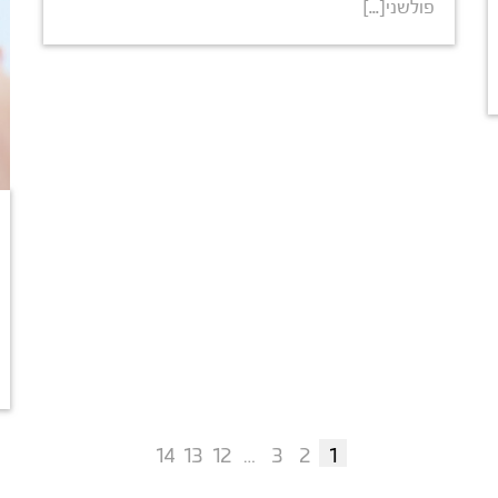
פולשני[...]
14
13
12
…
3
2
1