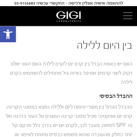
להתאמה אישית אונליין ורכישה - התקשרי עכשיו! 03-9155683
פתח 
בין היום ללילה
האם יש באמת הבדל בין קרם יום לקרם לילה? האם העור שלנו
זקוק לשני קרמים שונים? באיזה גיל מתחילים להשתמש בקרם
לילה?
ההבדל הבסיסי
ההבדל הגדול בין מוצרי טיפוח ליום וללילה נמצא במסנני הקרינה.
קרם יום אפקטיבי מכיל מסנני קרינה המגנים על העור בדרגה של
15 SPF לפחות. מעבר לכך, לקרם יום יש בדרך כלל מרקם קל
יותר כחלק מהעובדה שהוא משמש כבסיס מתחת לאיפור או