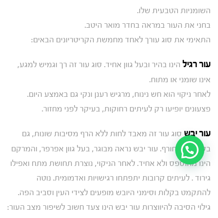
השומניות הטבעית שלו.
בחני את העור במראה בחדר מואר היטב.
התאימי את סוג עורך לאחד מחמשת הקריטריונים הבאים:
עור רגיל
הינו בהיר ובעל גוון אחיד. סוג עור זה רך וגמיש למגע,
אינו שומני או מתוח.
לאחר ניקוי הוא חש נינוח, מרגיש רענן ונקי גם באמצע היום.
פצעונים יופיעו רק לעיתים רחוקות, בעיקר לפני מחזור.
עור יבש
סוג עור זה מאבד לחות ללא הרף מסיבות שונות, גם
בקיץ וגם בחורף. עור יבש נראה מבוגר, בעל גוון אפרפר, והמרקם
הינו מחוספס ולא אחיד. לאחר הניקוי, נוצרת תחושת מתח ואפילו
גירוד . לעיתים קרובות יתפתחו רגישויות ואדמומית. נוטה
להתקמט בקלות וסימני היובש מופעים לצידי העין וסביב הפה.
גילוי הסיבה להיווצרות עור יבש הינו צעד חשוב לשיפור מצב העור: