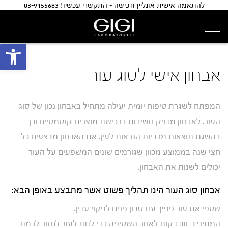
להתאמה אישית אונליין ורכישה - התקשרי עכשיו! 03-9155683
פתח 
אבחון אישי לסוג עור
המפתח לשגרת טיפוח יומית יעילה מתחיל באבחון נכון של סוג
העור. לאבחון מדויק חשיבות ברכישת מוצרים קוסמטיים וכן
בהשגת תוצאות מרביות הנראות לעין. את האבחון מבצעים כל
חצי שנה בממוצע מכוון שגורמים שונים המשפעים על העור
יכולים לשנות את האבחון.
אבחון סוג העור הינו תהליך פשוט אשר מתבצע באופן הבא:
שטפי את עור פנייך עם סבון פנים לניקוי עדין.
המתיני כ-30 דקות לאחר השטיפה כדי לתת לעור לחזור לרמת